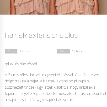
hairtalk extensions plus
25 cm
12 tincs
40 cm
12 tincs
/plus tőszínezéssel
A 3 cm széles tincsekre egyedi eljárással, lépcsőzetesen
dolgozták rá a hajat. A hairtalk extension plus/plus
tőszínezett tincsek úgy lettek kialakítva, hogy imitálják a
fejbőrt, mellyel elképesztően természetes hatást érhetünk el
a hajhosszabbítás vagy hajdúsítás során.