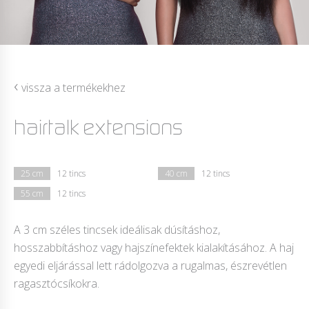
‹
vissza a termékekhez
hairtalk extensions
25 cm
12 tincs
40 cm
12 tincs
55 cm
12 tincs
A 3 cm széles tincsek ideálisak dúsításhoz,
hosszabbításhoz vagy hajszínefektek kialakításához. A haj
egyedi eljárással lett rádolgozva a rugalmas, észrevétlen
ragasztócsíkokra.