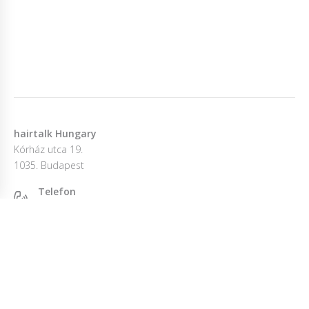
hairtalk Hungary
Kórház utca 19.
1035. Budapest
Telefon
+36305893797
E-mail
info@hairtalk.hu
Ez az oldal cookie-kat használ, hogy a lehető legjobb